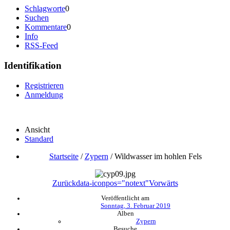
Schlagworte
0
Suchen
Kommentare
0
Info
RSS-Feed
Identifikation
Registrieren
Anmeldung
Ansicht
Standard
Startseite
/
Zypern
/
Wildwasser im hohlen Fels
Zurück
data-iconpos="notext"
Vorwärts
Veröffentlicht am
Sonntag, 3. Februar 2019
Alben
Zypern
Besuche