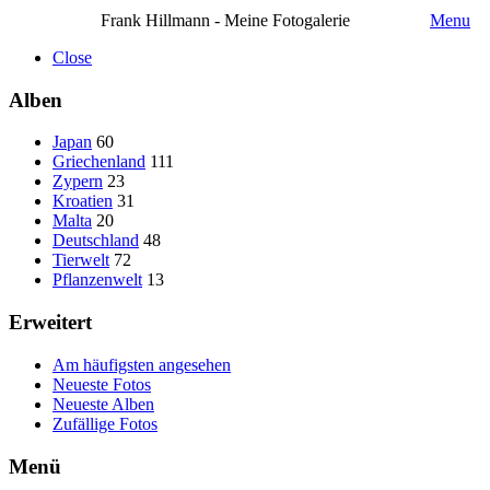
Frank Hillmann - Meine Fotogalerie
Menu
Close
Alben
Japan
60
Griechenland
111
Zypern
23
Kroatien
31
Malta
20
Deutschland
48
Tierwelt
72
Pflanzenwelt
13
Erweitert
Am häufigsten angesehen
Neueste Fotos
Neueste Alben
Zufällige Fotos
Menü