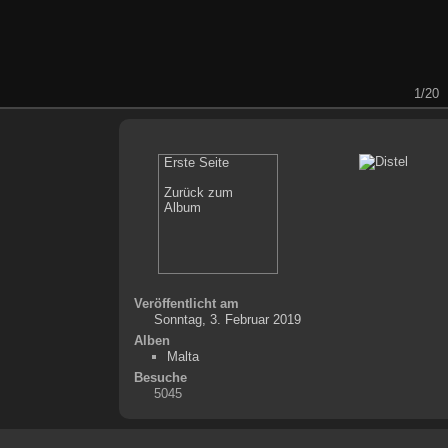
1/20
Erste Seite
Zurück zum
Album
Veröffentlicht am
Sonntag, 3. Februar 2019
Alben
Malta
Besuche
5045