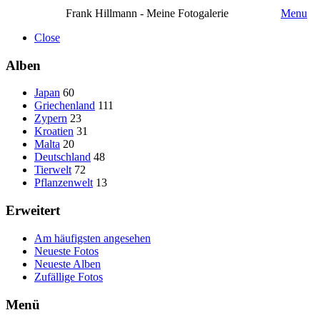
Frank Hillmann - Meine Fotogalerie
Menu
Close
Alben
Japan
60
Griechenland
111
Zypern
23
Kroatien
31
Malta
20
Deutschland
48
Tierwelt
72
Pflanzenwelt
13
Erweitert
Am häufigsten angesehen
Neueste Fotos
Neueste Alben
Zufällige Fotos
Menü